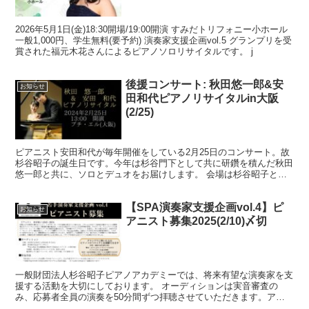
2026年5月1日(金)18:30開場/19:00開演 すみだトリフォニー小ホール
一般1,000円、学生無料(要予約) 演奏家支援企画vol.5 グランプリを受
賞された福元木花さんによるピアノソロリサイタルです。 j
後援コンサート: 秋田悠一郎&安
お知らせ
田和代ピアノリサイタルin大阪
(2/25)
ピアニスト安田和代が毎年開催をしている2月25日のコンサート。故
杉谷昭子の誕生日です。今年は杉谷門下として共に研鑽を積んだ秋田
悠一郎と共に、ソロとデュオをお届けします。 会場は杉谷昭子と安
田和代の故郷である和歌山県に近い大阪。フランスへの留...
【SPA演奏家支援企画vol.4】ピ
お知らせ
アニスト募集2025(2/10)〆切
一般財団法人杉谷昭子ピアノアカデミーでは、将来有望な演奏家を支
援する活動を大切にしております。 オーディションは実音審査の
み、応募者全員の演奏を50分間ずつ拝聴させていただきます。アッ
トホームな雰囲気の中、サロンコンサートのような形式で進め...