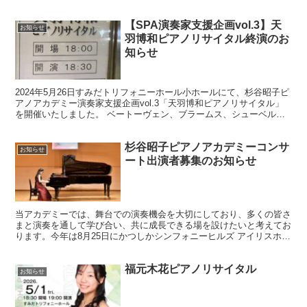
会員制...
【SPA演奏家支援企画vol.3】天
お知らせ
羽博和ピアノリサイタル終演のお
知らせ
2024年5月26日すみだトリフォニーホール小ホールにて、杉谷昭子ピ
アノアカデミー演奏家支援企画vol.3「天羽博和ピアノリサイタル」
を開催いたしました。 ベートーヴェン、ブラームス、シューベルト
という重厚なドイツ作品が続き、体力と集中力が...
杉谷昭子ピアノアカデミーコンサ
お知らせ
ート出演者募集のお知らせ
当アカデミーでは、舞台での演奏機会を大切にしており、多くの皆さ
まと演奏を通して学び合い、共に成長できる場を設けたいと考えてお
ります。今年は8月25日にかつしかシンフォニーヒルズ アイリスホー
ルにて、サマーコンサートの開催が決定いたしました。...
福元木花ピアノリサイタル
お知らせ