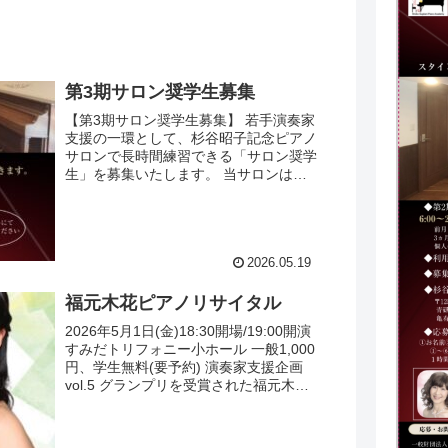
第3期サロン奨学生募集
【第3期サロン奨学生募集】 若手演奏家
支援の一環として、杉谷昭子記念ピアノ
サロンで長時間練習できる「サロン奨学
生」を募集いたします。 当サロンは一
級建築士でご自身もチェリストとして活
動される田中渚氏が設計し、故杉谷子先
生が所有していた5台の...
2026.05.19
福元木花ピアノリサイタル
2026年5月1日(金)18:30開場/19:00開演
すみだトリフォニー小ホール 一般1,000
円、学生無料(要予約) 演奏家支援企画
vol.5 グランプリを受賞された福元木花
さんによるピアノソロリサイタルです。
j