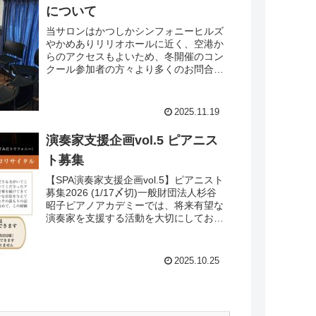
について
当サロンはかつしかシンフォニーヒルズ
やかめありリリオホールに近く、空港か
らのアクセスもよいため、冬開催のコン
クール参加者の方々より多くのお問合せ
をいただいております。「本番直前にス
タインウェイのフルコンサートピアノで
練習をしたい！」という皆...
2025.11.19
演奏家支援企画vol.5 ピアニス
ト募集
【SPA演奏家支援企画vol.5】ピアニスト
募集2026 (1/17〆切)一般財団法人杉谷
昭子ピアノアカデミーでは、将来有望な
演奏家を支援する活動を大切にしており
ます。オーディションは実音審査のみ、
応募者全員の演奏を50分間ずつ拝聴さ
せてい...
2025.10.25