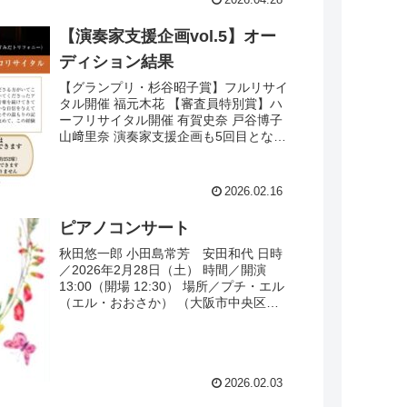
2026.04.28
【演奏家支援企画vol.5】オー
ディション結果
【グランプリ・杉谷昭子賞】フルリサイ
タル開催 福元木花 【審査員特別賞】ハ
ーフリサイタル開催 有賀史奈 戸谷博子
山﨑里奈 演奏家支援企画も5回目となり
ました。回数を重ねるごとに応募者のレ
ベルが上がり、多くの素晴らしい演奏に
出会うことができ...
2026.02.16
ピアノコンサート
秋田悠一郎 小田島常芳 安田和代 日時
／2026年2月28日（土） 時間／開演
13:00（開場 12:30） 場所／プチ・エル
（エル・おおさか） （大阪市中央区北
浜東3-14） 料金／3,000円（全席自由）
2026.02.03