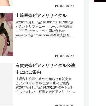
2026.04.29
山﨑里奈ピアノリサイタル
2026年5月1日(金)16:00開場/16:30開演
すみだトリフォニー小ホール 全席自由
⒈000円 チケットのお問い合わせ
yamari7pf@gmail.com 演奏家支援企画
vol.5 審査員特別賞を受賞された山﨑里
奈さんによるピア...
2026.04.29
有賀史奈ピアノリサイタル公演
中止のご案内
【謹告】公演中止のお知らせ有賀史奈
ピアノリサイタル 公演中止のご案内
2026年5月1日(金)14:30に開催を予定し
ておりました「有賀史奈ピアノリサイタ
ル」につきまして、出演者の急な体調不
良により、誠に勝手ながら公演を中止さ
せていただくこ...