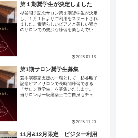
第１期奨学生が決定しました
杉谷昭子記念サロン第１期奨学生が決定
し、１月１日よりご利用をスタートされ
ました。素晴らしいピアノと美しい響き
のサロンでの贅沢な練習を楽しんでいた
だきながら、第１期生がピアニストとし
て羽ばたかれることを願っております。
2026.01.13
第1期サロン奨学生募集
若手演奏家支援の一環として、杉谷昭子
記念ピアノサロンで長時間練習できる
「サロン奨学生」を募集いたします。
当サロンは一級建築士でご自身もチェリ
ストとして活動される田中渚氏が設計
し、故杉谷昭子先生が所有していた5台
のスタインウェイフルコンサー...
2025.11.20
11月&12月限定 ビジター利用