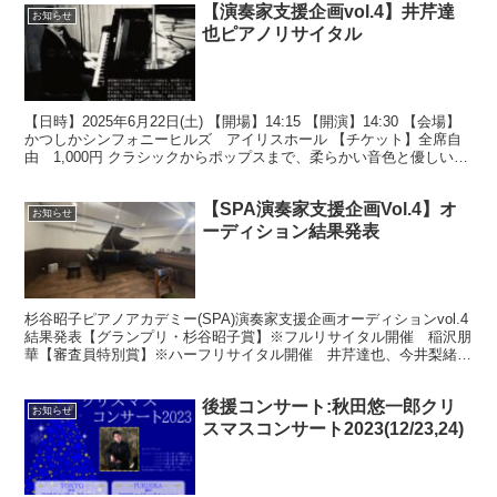
【演奏家支援企画vol.4】井芹達
お知らせ
也ピアノリサイタル
【日時】2025年6月22日(土) 【開場】14:15 【開演】14:30 【会場】
かつしかシンフォニーヒルズ アイリスホール 【チケット】全席自
由 1,000円 クラシックからポップスまで、柔らかい音色と優しい音
楽に癒され、心温まる素敵な...
【SPA演奏家支援企画Vol.4】オ
お知らせ
ーディション結果発表
杉谷昭子ピアノアカデミー(SPA)演奏家支援企画オーディションvol.4
結果発表【グランプリ・杉谷昭子賞】※フルリサイタル開催 稲沢朋
華【審査員特別賞】※ハーフリサイタル開催 井芹達也、今井梨緒
リサイタル会場 : かつしかシンフォニーヒ...
後援コンサート:秋田悠一郎クリ
お知らせ
スマスコンサート2023(12/23,24)