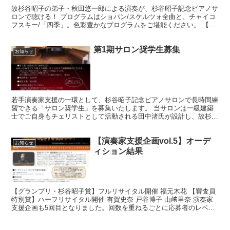
故杉谷昭子の弟子・秋田悠一郎による演奏が、杉谷昭子記念ピアノサ
ロンで聴ける！ プログラムはショパン/スケルツォ全曲と、チャイコ
フスキー/「四季」。色彩豊かなプログラムをご堪能ください。 【東
京公演】 2023年12月23日(土)11:00開...
第1期サロン奨学生募集
お知らせ
若手演奏家支援の一環として、杉谷昭子記念ピアノサロンで長時間練
習できる「サロン奨学生」を募集いたします。 当サロンは一級建築
士でご自身もチェリストとして活動される田中渚氏が設計し、故杉谷
昭子先生が所有していた5台のスタインウェイフルコンサー...
【演奏家支援企画vol.5】オーデ
お知らせ
ィション結果
【グランプリ・杉谷昭子賞】フルリサイタル開催 福元木花 【審査員
特別賞】ハーフリサイタル開催 有賀史奈 戸谷博子 山﨑里奈 演奏家
支援企画も5回目となりました。回数を重ねるごとに応募者のレベル
が上がり、多くの素晴らしい演奏に出会うことができ...