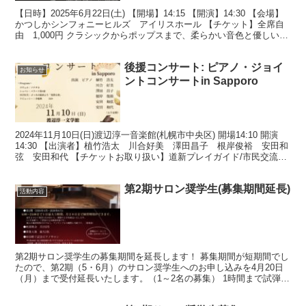
【日時】2025年6月22日(土) 【開場】14:15 【開演】14:30 【会場】
かつしかシンフォニーヒルズ アイリスホール 【チケット】全席自
由 1,000円 クラシックからポップスまで、柔らかい音色と優しい音
楽に癒され、心温まる素敵な...
後援コンサート: ピアノ・ジョイ
お知らせ
ントコンサートin Sapporo
2024年11月10日(日)渡辺淳一音楽館(札幌市中央区) 開場14:10 開演
14:30 【出演者】植竹浩太 川合好美 澤田昌子 根岸俊裕 安田和
弦 安田和代 【チケットお取り扱い】道新プレイガイド/市民交流プ
ラザチケットセンター(057...
第2期サロン奨学生(募集期間延長)
活動内容
第2期サロン奨学生の募集期間を延長します！ 募集期間が短期間でし
たので、第2期（5・6月）のサロン奨学生へのお申し込みを4月20日
（月）まで受付延長いたします。（1～2名の募集） 1時間まで試弾も
可能です。 【第2期サロン奨学生募集】 若手...