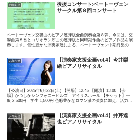
後援コンサート:ベートーヴェン
お知らせ
サークル第８回コンサート
ベートーヴェン交響曲のピアノ連弾版全曲演奏会第８弾。今回は、交
響曲第８番とコリオラン序曲の連弾版と同時期作曲のピアノ作品を演
奏します。個性豊かな演奏家達による、ベートーヴェン中期終盤の魅
力に溢れたプログラムを、存分にお楽しみください。※全曲...
【演奏家支援企画vol.4】今井梨
お知らせ
緒ピアノリサイタル
【公演日】2025年6月22日(土) 【開場】12:45 【開演】13:00 【会
場】かつしかシンフォニーヒルズ アイリスホール 【チケット】一
般 2,500円 学生 1,500円 色彩豊かなロマン派の演奏に加え、活力溢
れる魅力的なショスタ...
【演奏家支援企画vol.4】井芹達
お知らせ
也ピアノリサイタル