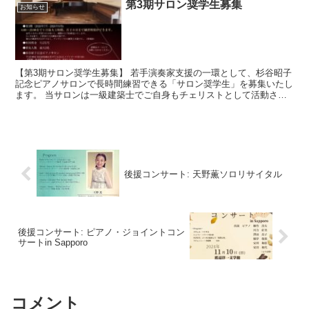
第3期サロン奨学生募集
お知らせ
【第3期サロン奨学生募集】 若手演奏家支援の一環として、杉谷昭子
記念ピアノサロンで長時間練習できる「サロン奨学生」を募集いたし
ます。 当サロンは一級建築士でご自身もチェリストとして活動され
る田中渚氏が設計し、故杉谷子先生が所有していた5台の...
後援コンサート: 天野薫ソロリサイタル
後援コンサート: ピアノ・ジョイントコン
サートin Sapporo
コメント