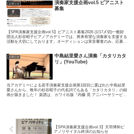
演奏家支援企画vol.5 ピアニスト
お知らせ
募集
【SPA演奏家支援企画vol.5】ピアニスト募集2026 (1/17〆切)一般財
団法人杉谷昭子ピアノアカデミーでは、将来有望な演奏家を支援する
活動を大切にしております。オーディションは実音審査のみ、応募者
全員の演奏を50分間ずつ拝聴させてい...
中島結里愛さん演奏「カタリカタ
お知らせ
リ」(YouTube)
当アカデミーによる若手演奏家支援企画第1回目に選ばれた中島結里
愛さんから、晩年の杉谷昭子の代名詞でもある「カタリカタリ」の録
画が届きました！ 楽譜は、カワイ出版『内藤 晃 アニバーサリーピア
ノ曲集2024 今年が記念のわたしたち』 2024...
【SPA演奏家支援企画vol.3】天羽博和ピ
アノリサイタル終演のお知らせ