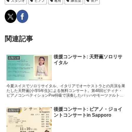
スタジオ
ピアノ
亀有
練習室
青戸
関連記事
後援コンサート: 天野薫ソロリサ
お知らせ
イタル
今夏スイスでソロリサイタル、イタリアでオーケストラとの共演を果
たした天野薫(小学5年生)による無料コンサート。第48回ピティナ・
ピアノコンペティションPre特級で演奏したバッハやモーツァルト、
ドビュッシーの作品を演奏します。 2024年10...
後援コンサート: ピアノ・ジョイ
お知らせ
ントコンサートin Sapporo