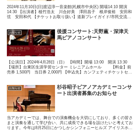
2024年11月10日(日)渡辺淳一音楽館(札幌市中央区) 開場14:10 開演
14:30 【出演者】植竹浩太 川合好美 澤田昌子 根岸俊裕 安田和
弦 安田和代 【チケットお取り扱い】道新プレイガイド/市民交流プ
ラザチケットセンター(057...
後援コンサート:天野薫・深津天
お知らせ
馬ピアノコンサート
【公演日】2024年4月28日（日） 【時間】開場 13:00 開演 13:30
【場所】台東区生涯学習センター ミレニアムホール 【料金】前
売券 1,500円 当日券 2,000円 【申込先】カンフェティチケットセン
ター TEL ...
杉谷昭子ピアノアカデミーコンサ
お知らせ
ート出演者募集のお知らせ
当アカデミーでは、舞台での演奏機会を大切にしており、多くの皆さ
まと演奏を通して学び合い、共に成長できる場を設けたいと考えてお
ります。今年は8月25日にかつしかシンフォニーヒルズ アイリスホー
ルにて、サマーコンサートの開催が決定いたしました。...